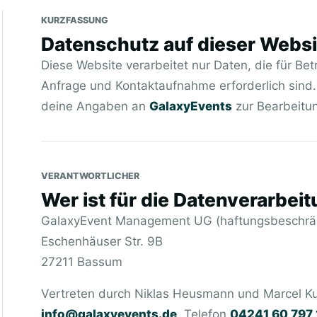
KURZFASSUNG
Datenschutz auf dieser Websi
Diese Website verarbeitet nur Daten, die für Bet
Anfrage und Kontaktaufnahme erforderlich sind
deine Angaben an
GalaxyEvents
zur Bearbeitun
VERANTWORTLICHER
Wer ist für die Datenverarbei
GalaxyEvent Management UG (haftungsbeschrä
Eschenhäuser Str. 9B
27211 Bassum
Vertreten durch
Niklas Heusmann und Marcel K
info@galaxyevents.de
, Telefon
04241 60 797 