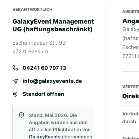
VERANTWORTLICH
ANBIET
Anga
GalaxyEvent Management
UG (haftungsbeschränkt)
Galax
(haftu
Eschenhäuser Str. 9B
Eschen
27211 Bassum
27211
04241 60 797 13
info@galaxyevents.de
VERTRE
Standort öffnen
Dire
Vertre
Stand: Mai 2026. Die
durch
Angaben wurden aus den
offiziellen Pflichtdaten von
GalaxyEvents
übernommen
Telefo