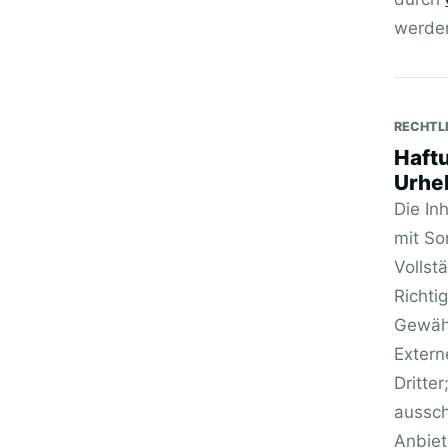
werde
RECHTL
Haftu
Urhe
Die In
mit Sor
Vollst
Richti
Gewäh
Extern
Dritter
aussch
Anbiet