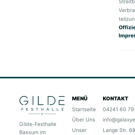
Streit
Verbra
teilzu
Offizi
Impre
MENÜ
KONTAKT
Startseite
04241 60 79
Über Uns
info@galaxy
Gilde-Festhalle
Unser
Lange Str. 6
Bassum im