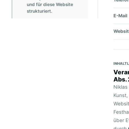
und für diese Website
strukturiert.
E-Mail
Websit
INHALT
Veran
Abs.
Nikla
Kunst
,
Websit
Festha
über E
durch