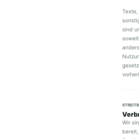
Texte,
sonsti
sind u
soweit
anders
Nutzun
gesetz
vorher
STREIT
Verb
Wir si
bereit